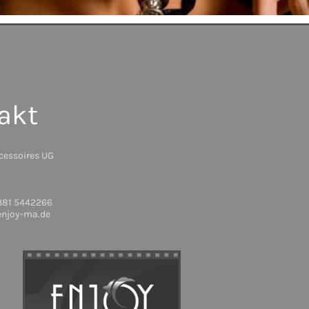
akt
cessoires UG
2381 5442266
enjoy-ma.de