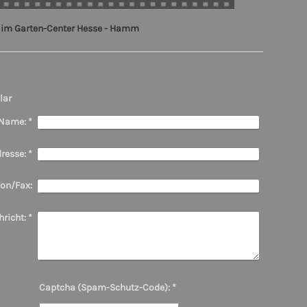
s im Garten-Center Hesse - Hamm
lar
Name:
*
resse:
*
fon/Fax:
richt:
*
Captcha (Spam-Schutz-Code): *