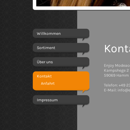
Willkommen
Kont
Sortiment
Über uns
Enjoy Modeac
Kampshege 2
59069 Hamm
Kontakt
Anfahrt
Telefon: +49 
E-Mail: info@
Impressum